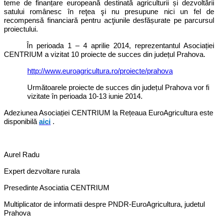
teme de finanțare europeană destinată agriculturii și dezvoltării
satului românesc în reţea şi nu presupune nici un fel de
recompensă financiară pentru acţiunile desfășurate pe parcursul
proiectului.
În perioada 1 – 4 aprilie 2014, reprezentantul Asociației
CENTRIUM a vizitat 10 proiecte de succes din județul Prahova.
http://www.euroagricultura.ro/proiecte/prahova
ț
Urm
ătoarele proiecte de succes din jude
ul Prahova vor fi
vizitate în perioada 10-13 iunie 2014
.
Adeziunea Asociației CENTRIUM la Rețeaua EuroAgricultura este
disponibilă
aici
.
Aurel Radu
Expert dezvoltare rurala
Presedinte Asociatia CENTRIUM
Multiplicator de informatii despre PNDR-EuroAgricultura, judetul
Prahova