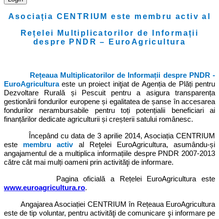
Asociația CENTRIUM este membru activ al
Rețelei Multiplicatorilor de Informații
despre PNDR – EuroAgricultura
Rețeaua Multiplicatorilor de Informații despre PNDR -
EuroAgricultura
este un proiect iniţiat de Agenția de Plăți pentru
Dezvoltare Rurală și Pescuit
pentru a asigura transparența
gestionării fondurilor europene și egalitatea de șanse în accesarea
fondurilor nerambursabile pentru toți potențialii beneficiari ai
finanțărilor dedicate agriculturii și creșterii satului românesc.
Începând cu data de 3 aprilie 2014, Asociația CENTRIUM
este
membru activ
al Reţelei EuroAgricultura, asumându-și
angajamentul de a multiplica informațiile despre PNDR 2007-2013
către cât mai mulți oameni prin activităţi de informare.
Pagina oficială a Rețelei EuroAgricultura este
www.euroagricultura.ro
.
Angajarea Asociației CENTRIUM în Rețeaua EuroAgricultura
este de tip voluntar, pentru activităţi de comunicare şi informare pe