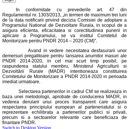
In conformitate cu prevederile art. 47 din
Regulamentul nr. 1303/2013, „in termen de maximum trei luni
de la data notificarii privind decizia Comisiei de adoptare a
Programului National de Dezvoltare Rurala, in scopul de a
asigura eficienta, eficacitatea si corectitudinea punerii in
aplicare a Programului, se va institui Comitetul de
Monitorizare pentru PNDR 2014 – 2020 (CM)”.
Avand in vedere necesitatea desfasurarii unor
demersuri pregatitoare pentru lansarea anumitor masuri ale
PNDR 2014-2020, in cel mai scurt timp posibil, pe
raspunderea statului membru, Ministerul Agriculturii si
Dezvoltării Rurale (MADR) intentioneaza constituirea
Comitetului de Monitorizare a PNDR 2014-2020 in perioada
imediat urmatoare.
Selectarea partenerilor in cadrul CM se realizeaza in
baza unei metodologii, aprobate de conducerea MADR, in
vederea derularii unui proces transparent care asigura
respectarea principiului european al parteneriatului si o
reprezentare echilibrata a partenerilor publici si privati,
precum si a sectoarelor relevante care beneficiaza de
finantare PNDR.
Switch to Desktop Version